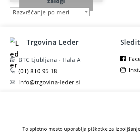
zalogi
Razvrščanje po meri
Trgovina Leder
Sledi
Fac
BTC Ljubljana - Hala A
Ins
(01) 810 95 18
info@trgovina-leder.si
© 2020 Leder - Vse pravice pridržane. -
Natavitve piško
To spletno mesto uporablja piškotke za izboljšanj