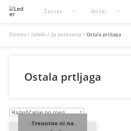
Ženske
Moški
Domov
/
Izdelki
/
Za potovanja
/
Ostala prtljaga
Ostala prtljaga
Razvrščanje po meri
Trenutno ni na
Nakupovalni voziček