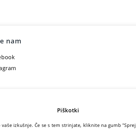
te nam
ebook
tagram
tkov
Piškotki
e vaše izkušnje. Če se s tem strinjate, kliknite na gumb "Sp